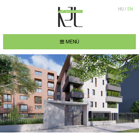
HU /
EN
MENÜ