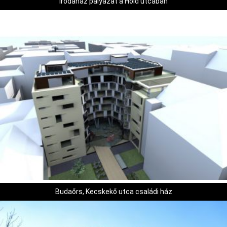
Irodaház pályázat a Hold utcában
Budaőrs, Kecskekő utca családi ház