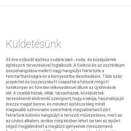
Küldetésünk
33 éve működő építész irodánk lakó-, iroda- és középületek
építészeti tervezésével foglalkozik. A funkció és az esztétikum
összehangolása mellett nagy hangsúlyt fektetünk a
fenntarthatóságra és a környezetbe illeszkedésre. Több száz
projekttel és összeszokott csapattal a hátunk mögött
hatékonyan és töretlen lelkesedéssel állunk az új kihívások
elé. A családi házak, villák, társasházak, középületek
tervezésénél elsőrendű szempont, hogy a lakója, használója jól
érezze magát benne, és mindezt építészetileg minél
magasabb színvonalon szeretnénk megvalósítani.Ezért
fektetünk különös hangsúlyt a tervezői művezetésre, mert az
az utolsó alkalom, amikor még kézben lehet tartani az épület
végső megjelenését a megbízó igényeinek messzemenő