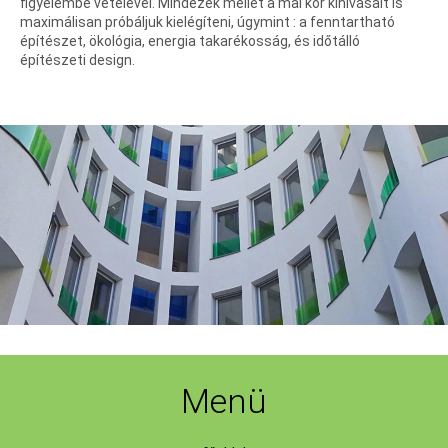
figyelembe vételével. Mindezek mellet a mai kor kihívásait is
maximálisan próbáljuk kielégíteni, úgymint : a fenntartható
építészet, ökológia, energia takarékosság, és időtálló
építészeti design.
Menü