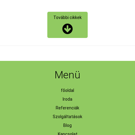
További cikkek
Menü
főoldal
Iroda
Referenciák
Szolgáltatások
Blog
Kapcsolat