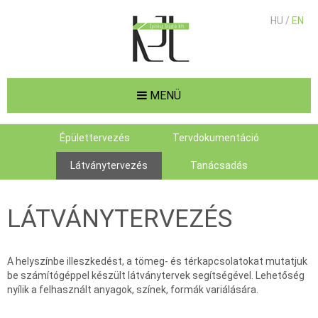
HU /
EN
MENÜ
Épülettervezés
Tervdokumentáció
Látványtervezés
Tanácsadás
LÁTVÁNYTERVEZÉS
A helyszínbe illeszkedést, a tömeg- és térkapcsolatokat mutatjuk
be számítógéppel készült látványtervek segítségével. Lehetőség
nyílik a felhasznált anyagok, színek, formák variálására.