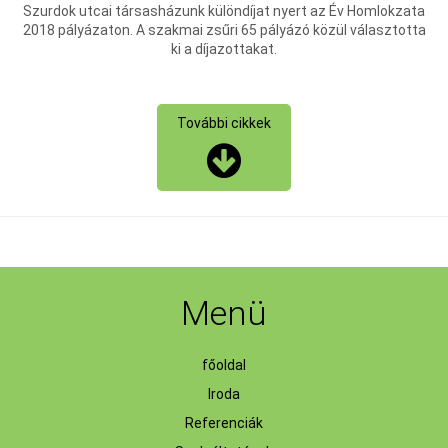
Szurdok utcai társasházunk különdíjat nyert az Év Homlokzata
2018 pályázaton. A szakmai zsűri 65 pályázó közül választotta
ki a díjazottakat.
További cikkek
Menü
főoldal
Iroda
Referenciák