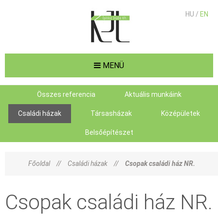
HU /
EN
MENÜ
Összes referencia
Aktuális munkáink
Családi házak
Társasházak
Középületek
Belsőépítészet
Főoldal
//
Családi házak
//
Csopak családi ház NR.
Csopak családi ház NR.