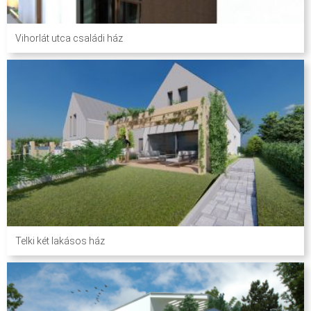
Vihorlát utca családi ház
Telki két lakásos ház