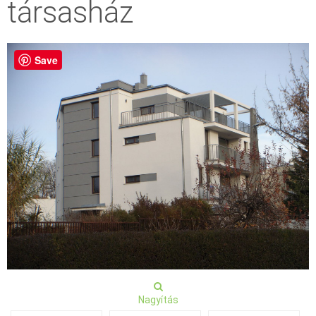
társasház
Save
Nagyítás