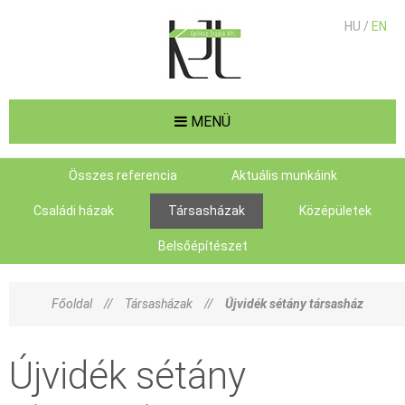
HU /
EN
MENÜ
Összes referencia
Aktuális munkáink
Családi házak
Társasházak
Középületek
Belsőépítészet
Főoldal
//
Társasházak
//
Újvidék sétány társasház
Újvidék sétány