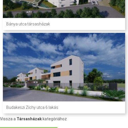
Bánya utca társasházak
Budakeszi Zíchy utca 6 lakás
Vissza a
Társasházak
kategóriához