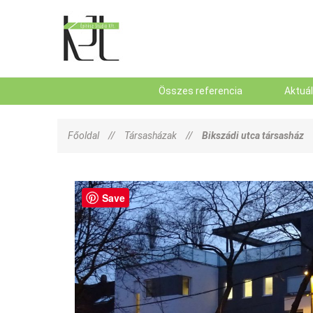
Összes referencia
Aktuá
Főoldal
//
Társasházak
//
Bikszádi utca társasház
Save