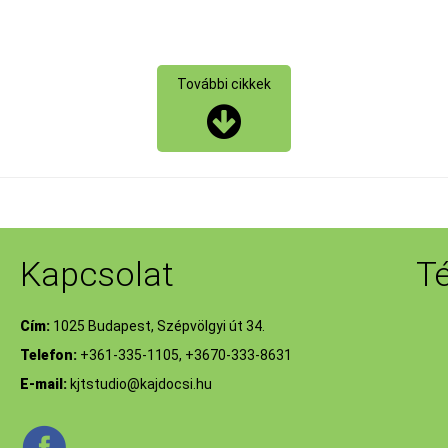
További cikkek
Kapcsolat
T
Cím:
1025 Budapest, Szépvölgyi út 34.
Telefon:
+361-335-1105, +3670-333-8631
E-mail:
kjtstudio@kajdocsi.hu