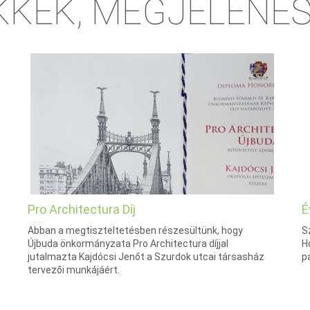
KKEK, MEGJELENÉ
Pro Architectura Díj
É
Abban a megtiszteltetésben részesültünk, hogy
S
Újbuda önkormányzata Pro Architectura díjjal
H
jutalmazta Kajdócsi Jenőt a Szurdok utcai társasház
p
tervezői munkájáért.