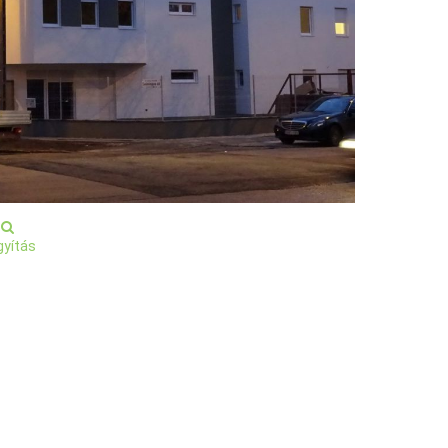
yítás