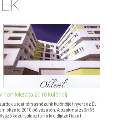
SEK
v homlokzata 2018 különdíj
zurdok utcai társasházunk különdíjat nyert az Év
omlokzata 2018 pályázaton. A szakmai zsűri 65
ályázó közül választotta ki a díjazottakat.