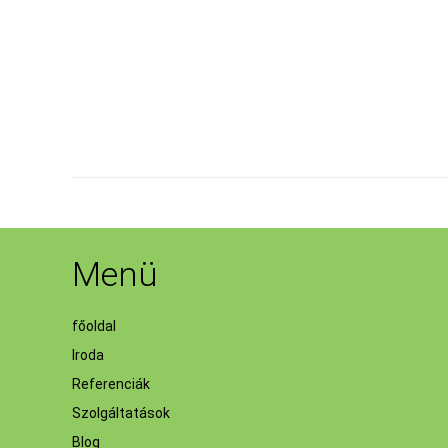
Menü
főoldal
Iroda
Referenciák
Szolgáltatások
Blog