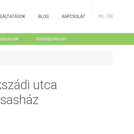
HU /
EN
GÁLTATÁSOK
BLOG
KAPCSOLAT
zépületek
Belsőépítészet
kszádi utca
rsasház