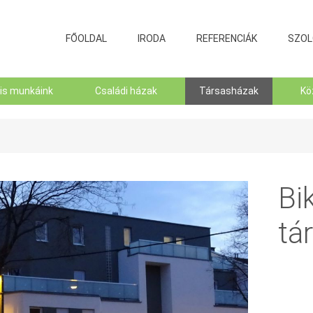
FŐOLDAL
IRODA
REFERENCIÁK
SZOL
lis munkáink
Családi házak
Társasházak
Kö
Bi
tá