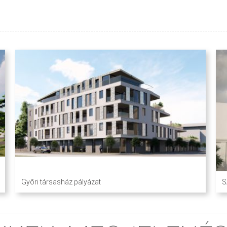
Győri társasház pályázat
S