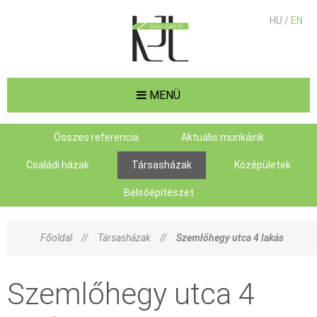
HU /
EN
MENÜ
Összes referencia
Aktuális munkáink
Családi házak
Társasházak
Középületek
Belsőépítészet
Főoldal
//
Társasházak
//
Szemlőhegy utca 4 lakás
Szemlőhegy utca 4