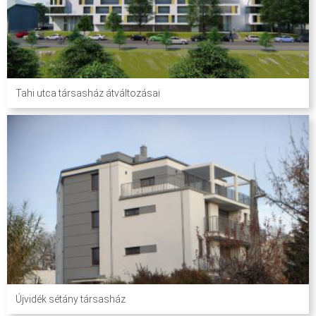
Tahi utca társasház átváltozásai
Újvidék sétány társasház