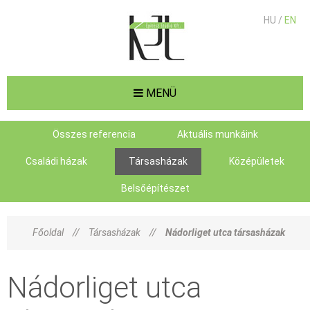
HU /
EN
MENÜ
Összes referencia
Aktuális munkáink
Családi házak
Társasházak
Középületek
Belsőépítészet
Főoldal
//
Társasházak
//
Nádorliget utca társasházak
Nádorliget utca