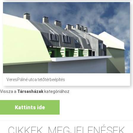
VeresPálné utca tetőtérbeépítés
Vissza a
Társasházak
kategóriához
Kattints ide
CIKKEK, MEGJELENÉSEK