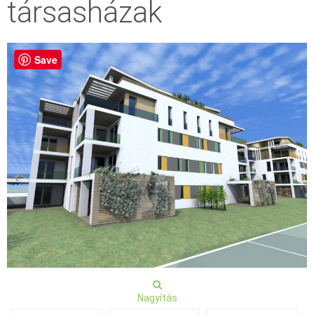
társasházak
Save
Nagyítás