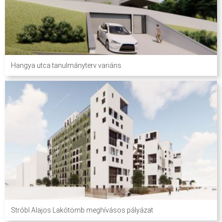
Hangya utca tanulmányterv variáns
Stróbl Alajos Lakótömb meghívásos pályázat