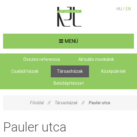
HU /
EN
MENÜ
Összes referencia
Aktuális munkáink
Családi házak
Társasházak
Középületek
Belsőépítészet
Főoldal
//
Társasházak
//
Pauler utca
Pauler utca