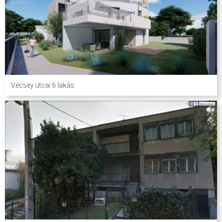
Vécsey utcai 6 lakás