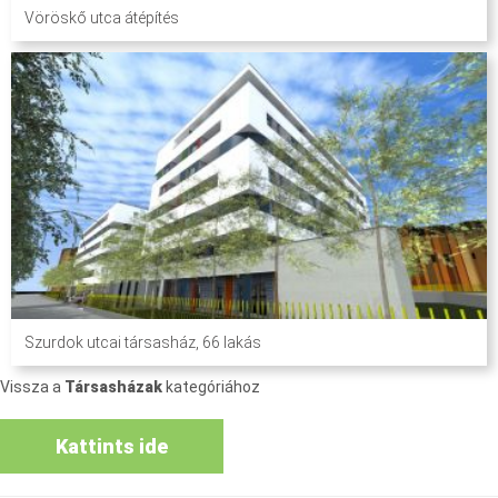
Vöröskő utca átépítés
Szurdok utcai társasház, 66 lakás
Vissza a
Társasházak
kategóriához
Kattints ide