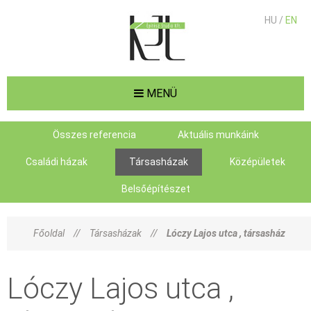
HU /
EN
MENÜ
Összes referencia
Aktuális munkáink
Családi házak
Társasházak
Középületek
Belsőépítészet
Főoldal
//
Társasházak
//
Lóczy Lajos utca , társasház
Lóczy Lajos utca ,