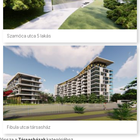
Szamóca utca 5 lakás
Fibula utcai társasház
Vissza a
Társasházak
kategóriához