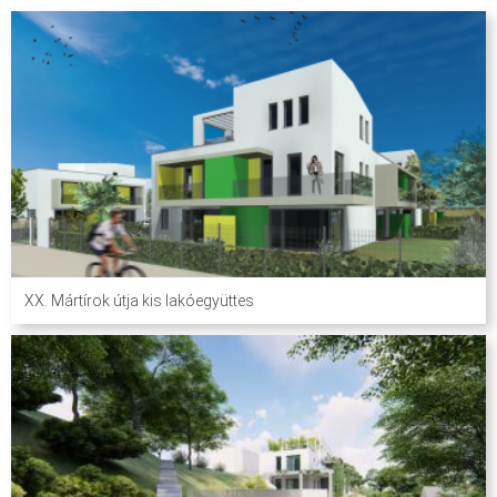
XX. Mártírok útja kis lakóegyüttes