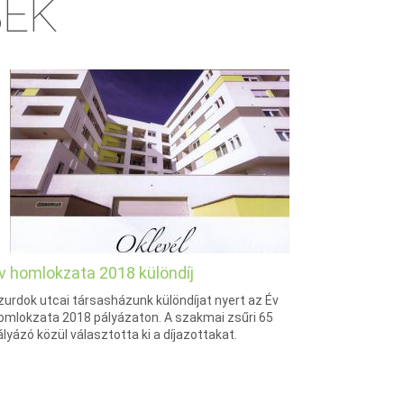
SEK
v homlokzata 2018 különdíj
zurdok utcai társasházunk különdíjat nyert az Év
omlokzata 2018 pályázaton. A szakmai zsűri 65
ályázó közül választotta ki a díjazottakat.