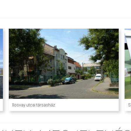
Ilosvay utcai társasház
S