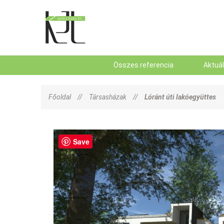
Összes referencia
Aktuá
Főoldal
//
Társasházak
//
Lóránt úti lakóegyüttes
Save