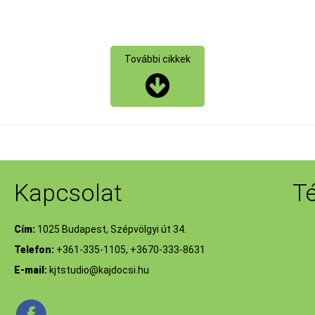
További cikkek
Kapcsolat
T
Cím:
1025 Budapest, Szépvölgyi út 34.
Telefon:
+361-335-1105, +3670-333-8631
E-mail:
kjtstudio@kajdocsi.hu