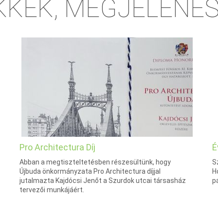
KKEK, MEGJELENÉ
Pro Architectura Díj
É
Abban a megtiszteltetésben részesültünk, hogy
S
Újbuda önkormányzata Pro Architectura díjjal
H
jutalmazta Kajdócsi Jenőt a Szurdok utcai társasház
p
tervezői munkájáért.