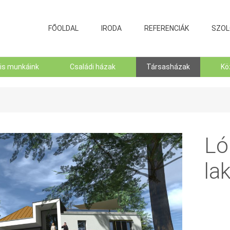
FŐOLDAL
IRODA
REFERENCIÁK
SZOL
lis munkáink
Családi házak
Társasházak
Kö
Ló
la