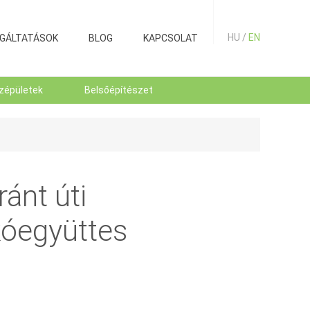
HU /
EN
GÁLTATÁSOK
BLOG
KAPCSOLAT
zépületek
Belsőépítészet
ránt úti
kóegyüttes