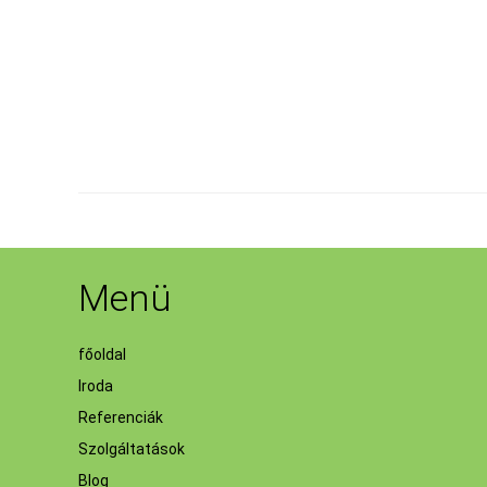
Menü
főoldal
Iroda
Referenciák
Szolgáltatások
Blog