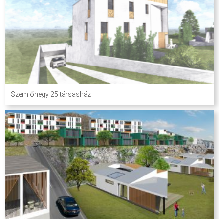
Szemlőhegy 25 társasház