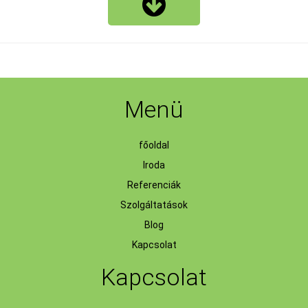
Menü
főoldal
Iroda
Referenciák
Szolgáltatások
Blog
Kapcsolat
Kapcsolat