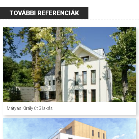
TOVÁBBI REFERENCIÁK
Mátyás Király út 3 lakás