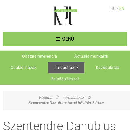
HU /
EN
MENÜ
Összes referencia
Aktuális munkáink
Családi házak
Társasházak
Középületek
Belsőépítészet
Főoldal
//
Társasházak
//
Szentendre Danubius hotel bővítés 2.ütem
Szentendre Danubius