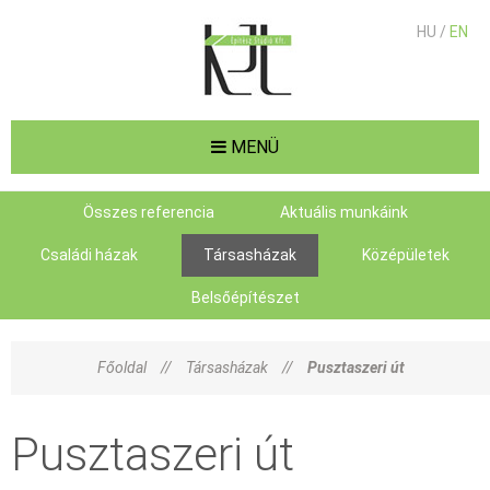
HU /
EN
MENÜ
Összes referencia
Aktuális munkáink
Családi házak
Társasházak
Középületek
Belsőépítészet
Főoldal
//
Társasházak
//
Pusztaszeri út
Pusztaszeri út