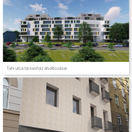
Tahi utca társasház átváltozásai