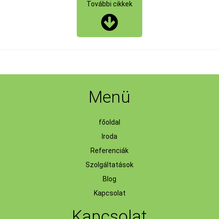
További cikkek
Menü
főoldal
Iroda
Referenciák
Szolgáltatások
Blog
Kapcsolat
Kapcsolat