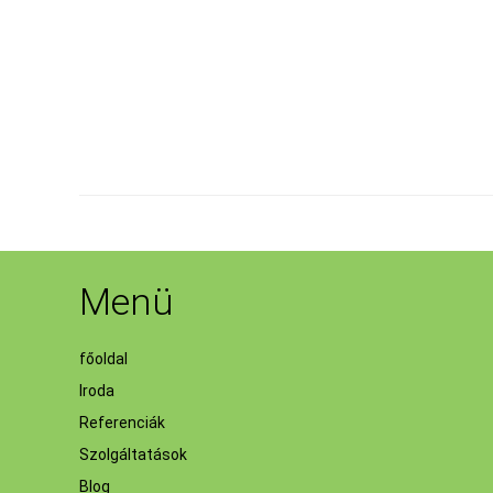
Menü
főoldal
Iroda
Referenciák
Szolgáltatások
Blog