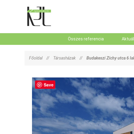
Összes referencia
Aktuá
Főoldal
//
Társasházak
//
Budakeszi Zíchy utca 6 la
Save