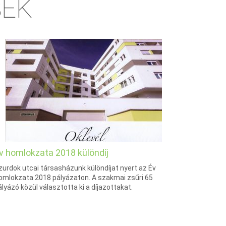
SEK
v homlokzata 2018 különdíj
zurdok utcai társasházunk különdíjat nyert az Év
omlokzata 2018 pályázaton. A szakmai zsűri 65
ályázó közül választotta ki a díjazottakat.