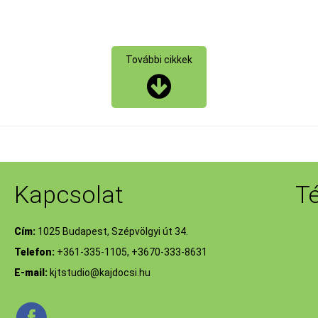
További cikkek
Kapcsolat
T
Cím:
1025 Budapest, Szépvölgyi út 34.
Telefon:
+361-335-1105, +3670-333-8631
E-mail:
kjtstudio@kajdocsi.hu