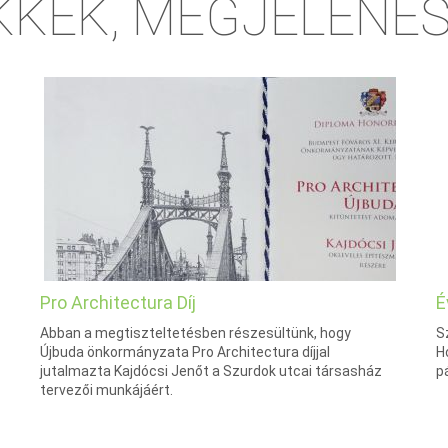
KKEK, MEGJELENÉ
Pro Architectura Díj
É
Abban a megtiszteltetésben részesültünk, hogy
S
Újbuda önkormányzata Pro Architectura díjjal
H
jutalmazta Kajdócsi Jenőt a Szurdok utcai társasház
p
tervezői munkájáért.