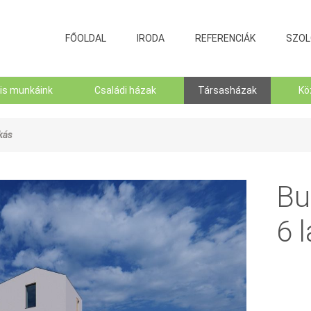
FŐOLDAL
IRODA
REFERENCIÁK
SZOL
lis munkáink
Családi házak
Társasházak
Kö
kás
Bu
6 