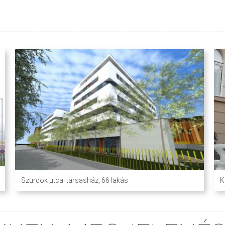
Szurdok utcai társasház, 66 lakás
K