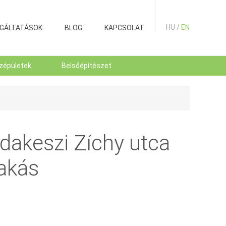
HU /
EN
GÁLTATÁSOK
BLOG
KAPCSOLAT
zépületek
Belsőépítészet
dakeszi Zíchy utca
lakás