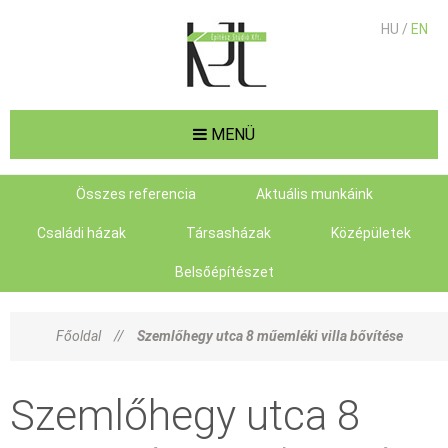
HU /
EN
MENÜ
Összes referencia
Aktuális munkáink
Családi házak
Társasházak
Középületek
Belsőépítészet
Főoldal
//
Szemlőhegy utca 8 műemléki villa bővítése
Szemlőhegy utca 8