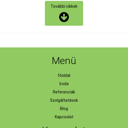
További cikkek
Menü
főoldal
Iroda
Referenciák
Szolgáltatások
Blog
Kapcsolat