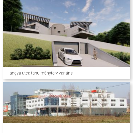
Hangya utca tanulmányterv variáns