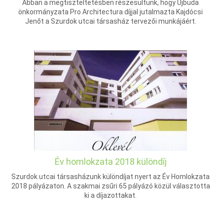
Abban a megtiszteltetésben részesültünk, hogy Újbuda
önkormányzata Pro Architectura díjjal jutalmazta Kajdócsi
Jenőt a Szurdok utcai társasház tervezői munkájáért.
Év homlokzata 2018 különdíj
Szurdok utcai társasházunk különdíjat nyert az Év Homlokzata
2018 pályázaton. A szakmai zsűri 65 pályázó közül választotta
ki a díjazottakat.