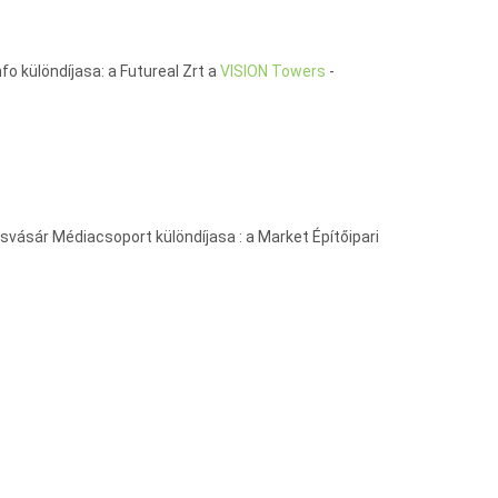
 különdíjasa: a Futureal Zrt a
VISION Towers
-
vásár Médiacsoport különdíjasa : a Market Építőipari