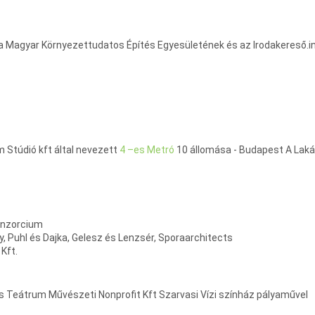
 Magyar Környezettudatos Építés Egyesületének és az Irodakereső.info
m Stúdió kft által nevezett
4 –es Metró
10 állomása - Budapest A Lakás
onzorcium
 Puhl és Dajka, Gelesz és Lenzsér, Sporaarchitects
Kft.
s Teátrum Művészeti Nonprofit Kft Szarvasi Vízi színház pályaművel