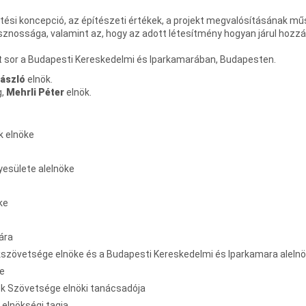
ztési koncepció, az építészeti értékek, a projekt megvalósításának mű
ossága, valamint az, hogy az adott létesítmény hogyan járul hozzá
t sor a Budapesti Kereskedelmi és Iparkamarában, Budapesten.
ászló
elnök.
g,
Mehrli Péter
elnök.
k elnöke
esülete alelnöke
ke
ára
akszövetsége elnöke és a Budapesti Kereskedelmi és Iparkamara aleln
ke
ek Szövetsége elnöki tanácsadója
 elnökségi tagja