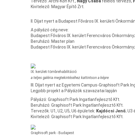
Tervező: Archi-Kon Kft.,
Nagy Csaba
felelős tervező,
Kivitelező: Magyar Építő Zrt.
II. Díjat nyert a Budapest Főváros IX. kerületi Önkorm
A pályázó cég neve:
Budapest Főváros IX. kerület Ferencváros Önkormány
Beruházó: Master plan
Budapest Főváros IX. kerület Ferencváros Önkormány
IX. kerületi tömbrehabilitáció
a teljes galéria megtekintéséhez kattintson a képre
III. Díjat nyert az Egyetemi Campus-Graphisoft Park In
Legjobb projekt a Pályázók szavazatai lapján
Pályázó: Graphisoft Park Ingatlanfejlesztő Kft.
Beruházó: Graphisoft Park Ingatlanfejlesztő Kft.
Tervezők: U1, U2, U5, U6 épületek:
Kajdócsi Jenő
; U3 
Kivitelező: Graphisoft Park Ingatlanfejlesztő Kft.
Graphisoft park - Budapest