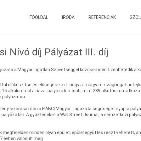
FŐOLDAL
IRODA
REFERENCIÁK
SZOL
 Nívó díj Pályázat III. díj
ozata a Magyar Ingatlan Szövetséggel közösen idén tizenhetedik alk
attal előkészítse és elősegítse azt, hogy a magyarországi ingatlanfe
t 16 alkalommal a hazai pályázaton több, mint 289 alkotás mutatkozott
i pályázaton.
rseny lezárása után a FIABCI Magyar Tagozata segítséget nyújt a pál
i pályázatán. A győzteseket a Wall Street Journal, a nemzetközi pál
ek megfelelően minden olyan épület, épületegyüttes részt vehetett, a
-7 évben valósult meg.