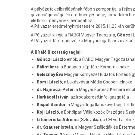
A pályázatok elbírálásának főbb szempontjai a fejles
gazdaságossága és eredményessége, társadalmi haszn
életkörülményeinek javításához.
A Pályázat eredményhirdetésére 2015.11.23.-án kerül
A Pályázat kiírója a FIABCI Magyar Tagozata,
Gönczi L
A Pályázat társrendezője a Magyar Ingatlanszövetsé
A Bíráló Bizottság tagjai:
Gönczi László
elnök, a FIABCI Magyar Tagozatána
Bálint Imre
, a Budapesti Építész Kamara elnöke
Beleznay Éva
Magyar Környezettudatos Építés Egy
Borsi László
, a Lakásvásár Média Csoport elnöke
dr. Hajnóczi Péter
, a Magyar Építész Kamara elnö
Harkácsi István
, az Irodakereső.info igazgatója
Kispál Sándor
, a Magyar Ingatlanszövetség főtitk
Koji László
, a Építőipari Vállalkozók Országos Sz
Litomericka Adriena
(Szlovákia), a CEI volt alelnö
dr. Szauter István
, a Magyar Szállodák és Étterm
dr. Tompai Géza
, a Magyar Urbanisztikai Társaság