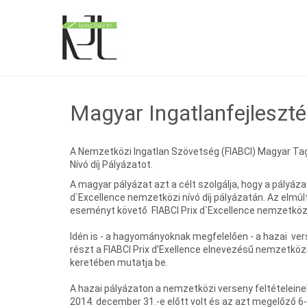
Magyar Ingatlanfejlesztési
A Nemzetközi Ingatlan Szövetség (FIABCI) Magyar Tag
Nívó díj Pályázatot.
A magyar pályázat azt a célt szolgálja, hogy a pályáz
d`Excellence nemzetközi nívó díj pályázatán. Az elmúl
eseményt követő FIABCI Prix d`Excellence nemzetköz
Idén is - a hagyományoknak megfelelően - a hazai ve
részt a FIABCI Prix d’Exellence elnevezésű nemzetköz
keretében mutatja be.
A hazai pályázaton a nemzetközi verseny feltételein
2014. december 31.-e előtt volt és az azt megelőző 6