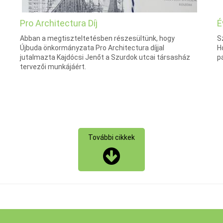
Pro Architectura Díj
É
Abban a megtiszteltetésben részesültünk, hogy
S
Újbuda önkormányzata Pro Architectura díjjal
H
jutalmazta Kajdócsi Jenőt a Szurdok utcai társasház
p
tervezői munkájáért.
További cikkek