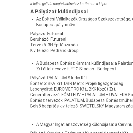
a teljes galéria megtekintéséhez kattintson a képre
A Pályázat különdíjasai
Az Építési Vállalkozók Országos Szakszövetsége, a
Budapest pályaművel
Pályázó: Futureal
Beruházó: Futureal
Tervező: 3H Építésziroda
Kivitelező: Pedrano Group
A Budapesti Építész Kamara különdíjasa: a Palatiu
Zrt által nevezett FTC Stadion - Budapest
Pályázó: PALATIUM Studio Kft.
Építtető: BKV Zrt. DBR Metro Projektigazgatóság
Lebonyolító: EUROMETRO Kft., BKK Közút Zrt.
Generáltervező: FŐMTERV – PALATIUM – UVATERV K
Építész tervezők: PALATIUM, Budapesti Építészműhely,
Belső beépítés kivitelező: SWIETELSKY Magyarország 
A Magyar Ingatlanszövetség különdíjasa: a Cervinu