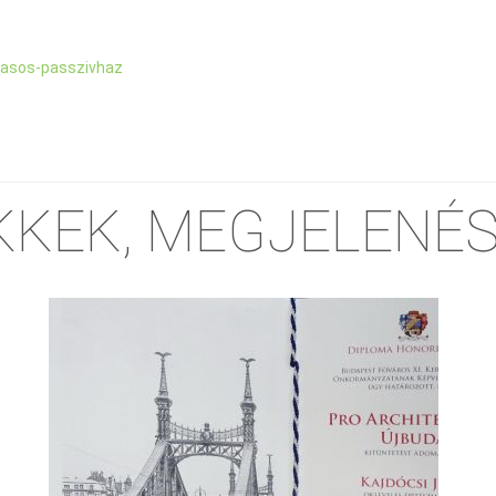
akasos-passzivhaz
KKEK, MEGJELENÉ