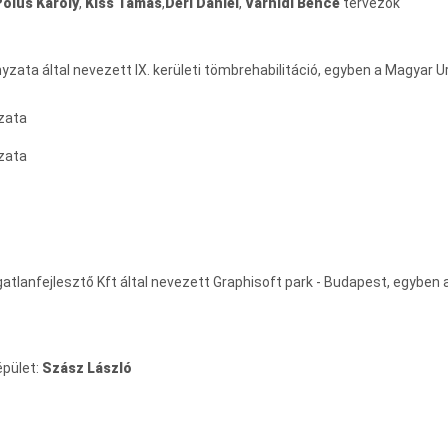
Pólus Károly
,
Kiss Tamás
,
Déri Dániel
,
Várhidi Bence
tervezők
ányzata által nevezett IX. kerületi tömbrehabilitáció, egyben a Magyar 
zata
zata
gatlanfejlesztő Kft által nevezett Graphisoft park - Budapest, egyben 
épület:
Szász László