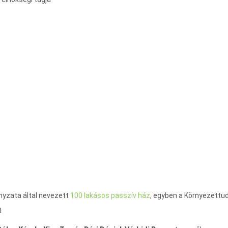
ányzata által nevezett
100 lakásos passzív ház
, egyben a Környezettud
t