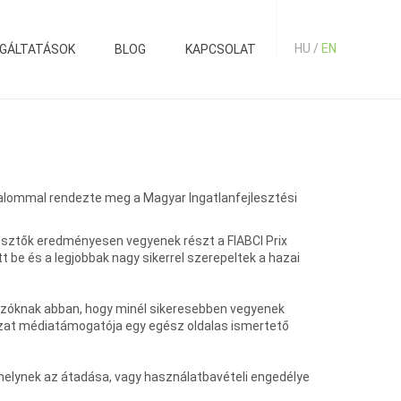
HU /
EN
GÁLTATÁSOK
BLOG
KAPCSOLAT
alommal rendezte meg a Magyar Ingatlanfejlesztési
jlesztők eredményesen vegyenek részt a FIABCI Prix
 be és a legjobbak nagy sikerrel szerepeltek a hazai
yázóknak abban, hogy minél sikeresebben vegyenek
yázat médiatámogatója egy egész oldalas ismertető
melynek az átadása, vagy használatbavételi engedélye