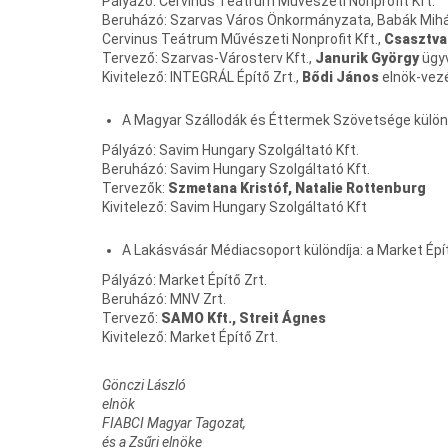
Pályázó: Cervinus Teátrum Művészeti Nonprofit Kft.
Beruházó: Szarvas Város Önkormányzata, Babák Mihá
Cervinus Teátrum Művészeti Nonprofit Kft.,
Csasztva
Tervező: Szarvas-Városterv Kft.,
Janurik György
ügy
Kivitelező: INTEGRÁL Építő Zrt.,
Bődi János
elnök-vez
A Magyar Szállodák és Éttermek Szövetsége különd
Pályázó: Savim Hungary Szolgáltató Kft.
Beruházó: Savim Hungary Szolgáltató Kft.
Tervezők:
Szmetana Kristóf, Natalie Rottenburg
Kivitelező: Savim Hungary Szolgáltató Kft
A Lakásvásár Médiacsoport különdíja: a Market Épí
Pályázó: Market Építő Zrt.
Beruházó: MNV Zrt.
Tervező:
SAMO Kft., Streit Ágnes
Kivitelező: Market Építő Zrt.
Gönczi László
elnök
FIABCI Magyar Tagozat,
és a Zsűri elnöke