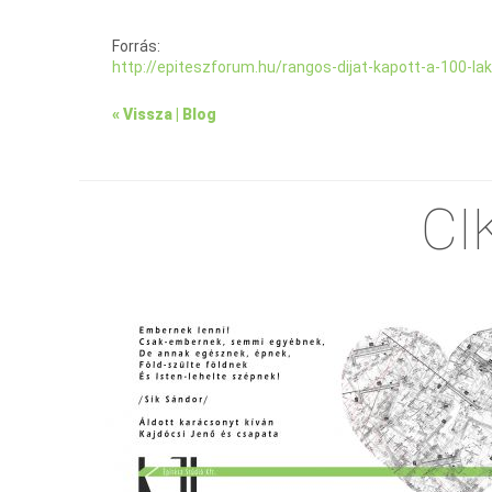
Forrás:
http://epiteszforum.hu/rangos-dijat-kapott-a-100-l
« Vissza | Blog
CI