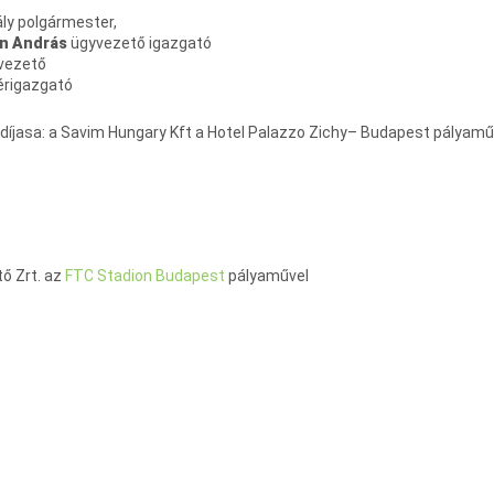
ly polgármester,
n András
ügyvezető igazgató
vezető
érigazgató
íjasa: a Savim Hungary Kft a Hotel Palazzo Zichy– Budapest pályamű
tő Zrt. az
FTC Stadion Budapest
pályaművel