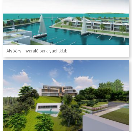
Alsóörs - nyaraló park, yachtklub