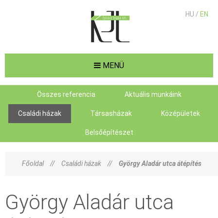
HU /
EN
MENÜ
Összes referencia
Aktuális munkáink
Családi házak
Társasházak
Középületek
Belsőépítészet
Főoldal
//
Családi házak
//
György Aladár utca átépítés
György Aladár utca