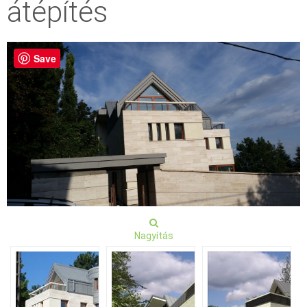
átépítés
Save
Nagyítás