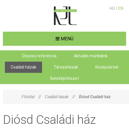
HU /
EN
MENÜ
Összes referencia
Aktuális munkáink
Családi házak
Társasházak
Középületek
Belsőépítészet
Főoldal
//
Családi házak
//
Diósd Családi ház
Diósd Családi ház