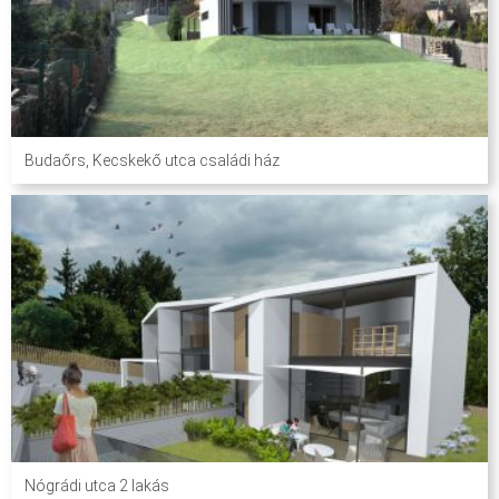
Budaőrs, Kecskekő utca családi ház
Nógrádi utca 2 lakás