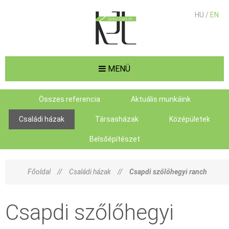
HU /
EN
MENÜ
Összes referencia
Aktuális munkáink
Családi házak
Társasházak
Középületek
Belsőépítészet
Főoldal
//
Családi házak
//
Csapdi szőlőhegyi ranch
Csapdi szőlőhegyi