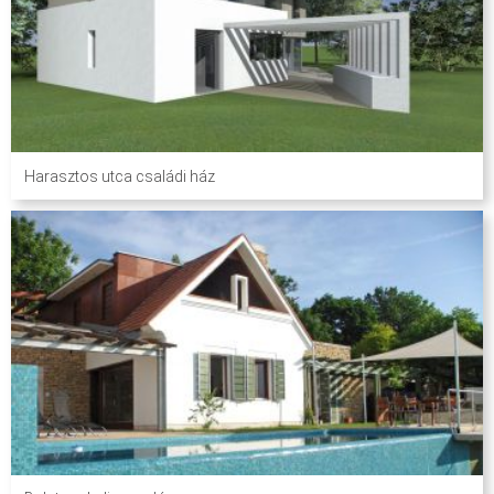
Harasztos utca családi ház