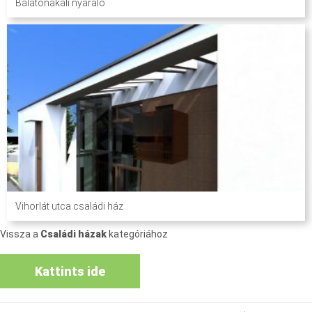
Balatonakali nyaraló
Vihorlát utca családi ház
Vissza a
Családi házak
kategóriához
Kattints ide